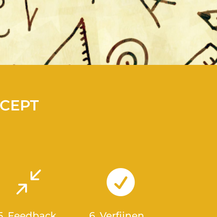
NCEPT
/

5. Feedback
6. Verfijnen