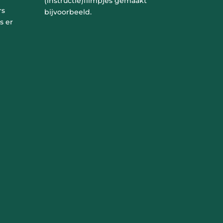
(instructie)filmpjes gemaakt
rs
bijvoorbeeld.
s er