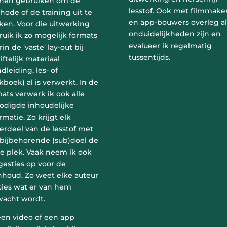
nen gebruiken om de
lesstof. Ook met filmmake
ode of de training uit te
en app-bouwers overleg al
ken. Voor die uitwerking
onduidelijkheden zijn en
uik ik zo mogelijk formats
evalueer ik regelmatig
in de ‘vaste’ lay-out bij
tussentijds.
iftelijk materiaal
dleiding, les- of
boek) al is verwerkt. In de
ats verwerk ik ook alle
odigde inhoudelijke
rmatie. Zo krijgt elk
erdeel van de lesstof met
 bijbehorende (sub)doel de
te plek. Vaak neem ik ook
gesties op voor de
nhoud. Zo weet elke auteur
cies wat er van hem
wacht wordt.
een video of een app