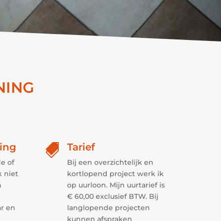
NING
ing
Tarief

e of
Bij een overzichtelijk en
k niet
kortlopend project werk ik
n
op uurloon. Mijn uurtarief is
€ 60,00 exclusief BTW. Bij
r en
langlopende projecten
k
kunnen afspraken