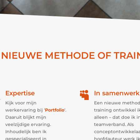
 NIEUWE METHODE OF TRAI
Expertise
In samenwerk


Kijk voor mijn
Een nieuwe method
werkervaring bij ‘
Portfolio
‘.
training ontwikkel i
Daaruit blijkt mijn
alleen – dat doe ik i
veelzijdige ervaring.
teamverband. Als
Inhoudelijk ben ik
conceptontwikkelaa
gespecialiseerd in
hoofdauteur werk i