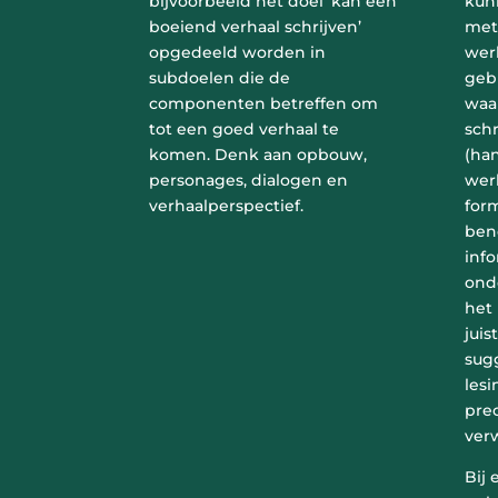
bijvoorbeeld het doel ‘kan een
kun
boeiend verhaal schrijven’
meth
opgedeeld worden in
wer
subdoelen die de
gebr
componenten betreffen om
waar
tot een goed verhaal te
schr
komen. Denk aan opbouw,
(han
personages, dialogen en
werk
verhaalperspectief.
form
ben
info
ond
het
juis
sug
lesi
pre
ver
Bij 