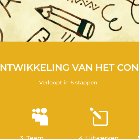
NTWIKKELING VAN HET CO
Verloopt in 6 stappen.

l
3. Team
4. Uitwerken