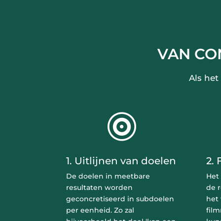
VAN CO
Als het

1. Uitlijnen van doelen
2.
De doelen in meetbare
Het
resultaten worden
de r
geconcretiseerd in subdoelen
het 
per eenheid. Zo zal
fil