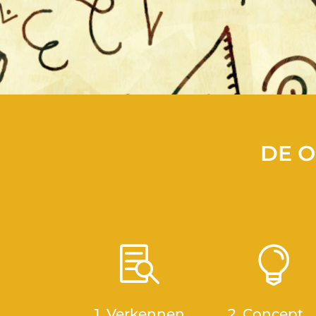
DE O


1. Verkennen
2. Concept