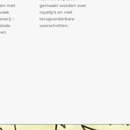
men met
gemaakt worden over
 vaak
royalty’s en niet
verij –
terugvorderbare
zoals
voorschotten.
ren.