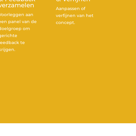
verzamelen
Aanpassen of
Voorleggen aan
verfijnen van het
een panel van de
concept.
doelgroep om
gerichte
feedback te
krijgen.