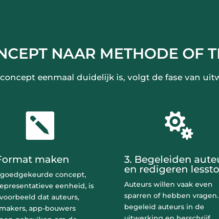
NCEPT NAAR METHODE OF T
 concept eenmaal duidelijk is, volgt de fase van uit


 Format maken
3. Begeleiden aute
en redigeren lessto
 goedgekeurde concept,
Auteurs willen vaak even
epresentatieve eenheid, is
sparren of hebben vragen.
voorbeeld dat auteurs,
begeleid auteurs in de
mmakers, app-bouwers
uitwerking en herschrijf